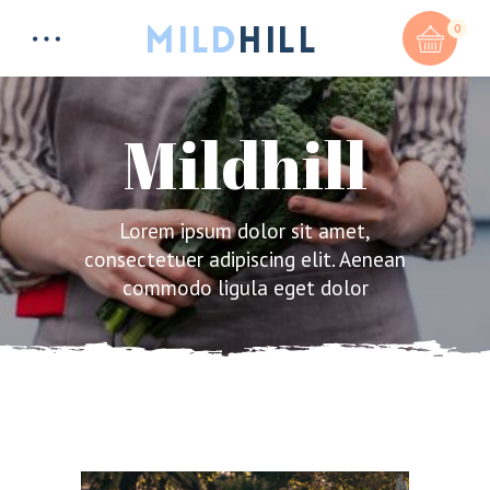
0
Mildhill
Total:
$
0
Lorem ipsum dolor sit amet,
consectetuer adipiscing elit. Aenean
commodo ligula eget dolor
CART & CHECKOUT